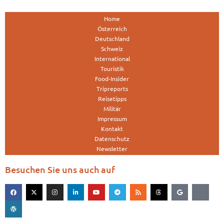
Home
Österreich
Deutschland
Schweiz
International
Touristik
Food-Insider
Tripreports
Reisetipps
Militär
Impressum
Kontakt
Datenschutz
Newsletter
Besuchen Sie uns auch auf