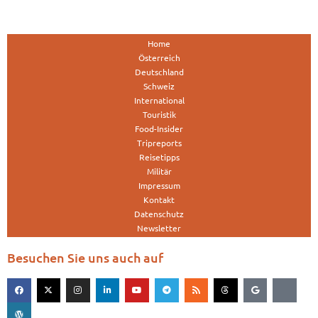
Home
Österreich
Deutschland
Schweiz
International
Touristik
Food-Insider
Tripreports
Reisetipps
Militär
Impressum
Kontakt
Datenschutz
Newsletter
Besuchen Sie uns auch auf