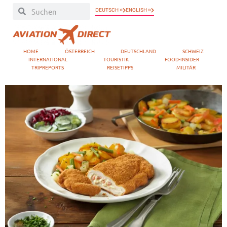
DEUTSCH »
ENGLISH »
HOME
ÖSTERREICH
DEUTSCHLAND
SCHWEIZ
INTERNATIONAL
TOURISTIK
FOOD-INSIDER
TRIPREPORTS
REISETIPPS
MILITÄR