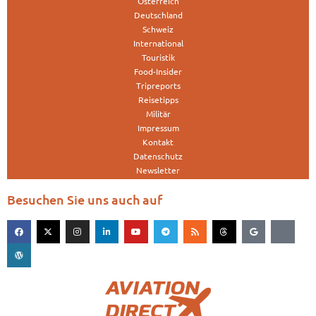
Österreich
Deutschland
Schweiz
International
Touristik
Food-Insider
Tripreports
Reisetipps
Militär
Impressum
Kontakt
Datenschutz
Newsletter
Besuchen Sie uns auch auf