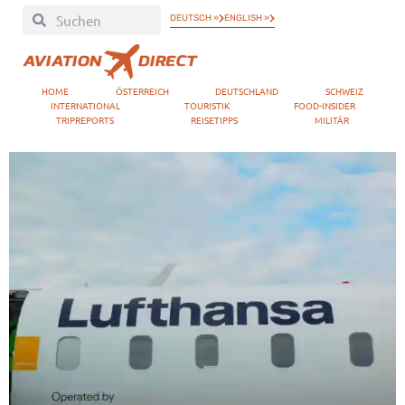
DEUTSCH »
ENGLISH »
HOME
ÖSTERREICH
DEUTSCHLAND
SCHWEIZ
INTERNATIONAL
TOURISTIK
FOOD-INSIDER
TRIPREPORTS
REISETIPPS
MILITÄR