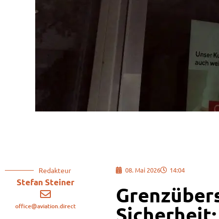
Redakteur
08. Mai 2026
14:04
Stefan Steiner
Grenzübers
office@aviation.direct
Sicherheit: