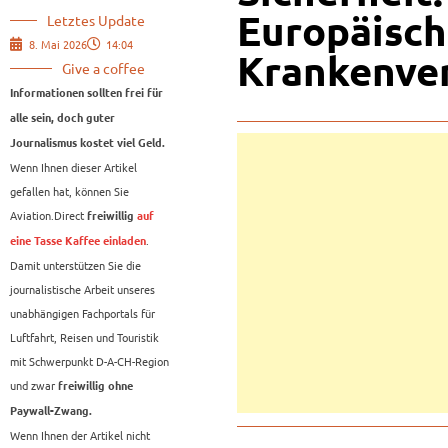
Europäisc
Letztes Update
8. Mai 2026
14:04
Krankenver
Give a coffee
Informationen sollten frei für
alle sein, doch guter
Journalismus kostet viel Geld.
Wenn Ihnen dieser Artikel
gefallen hat, können Sie
Aviation.Direct
freiwillig
auf
.
eine Tasse Kaffee einladen
Damit unterstützen Sie die
journalistische Arbeit unseres
unabhängigen Fachportals für
Luftfahrt, Reisen und Touristik
mit Schwerpunkt D-A-CH-Region
und zwar
freiwillig ohne
Paywall-Zwang.
Wenn Ihnen der Artikel nicht