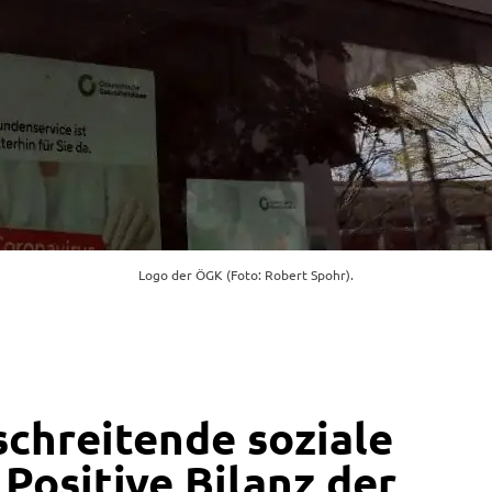
Logo der ÖGK (Foto: Robert Spohr).
chreitende soziale
 Positive Bilanz der