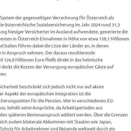
s System der gegenseitigen Verrechnung für Österreich als
ie österreichische Sozialversicherung im Jahr 2024 rund 31,3
ung hiesiger Versicherter im Ausland aufwendete, generierte die
enten in Österreich Einnahmen in Höhe von etwa 158,1 Millionen
 Italien führen dabei die Liste der Länder an, in denen
fe in Anspruch nehmen. Der daraus resultierende
26,8 Millionen Euro fließt direkt in das heimische
deckt die Kosten der Versorgung europäischer Gäste auf
eau.
Sicherheit beschränkt sich jedoch nicht nur auf akute
er Aspekt der europäischen Integration ist die
erungszeiten für die Pension. Wer in verschiedenen EU-
ar, behält seine Ansprüche, da Arbeitsperioden aus
 den späteren Rentenanspruch addiert werden. Über die Grenzen
reich zudem bilaterale Abkommen mit Staaten wie Japan,
 Schutz für Arbeitnehmer und Reisende weltweit durch ein