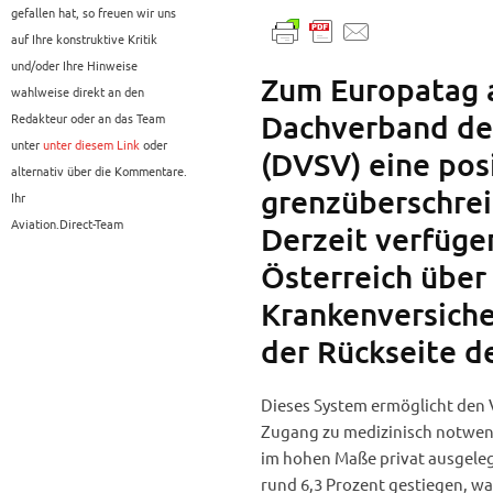
gefallen hat, so freuen wir uns
auf Ihre konstruktive Kritik
und/oder Ihre Hinweise
Zum Europatag a
wahlweise direkt an den
Dachverband der
Redakteur oder an das Team
unter
unter diesem Link
oder
(DVSV) eine posi
alternativ über die Kommentare.
grenzüberschre
Ihr
Aviation.Direct-Team
Derzeit verfüge
Österreich über
Krankenversiche
der Rückseite d
Dieses System ermöglicht den 
Zugang zu medizinisch notwend
im hohen Maße privat ausgelegt
rund 6,3 Prozent gestiegen, w