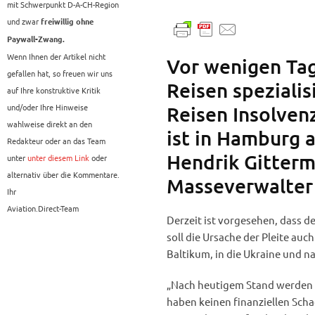
mit Schwerpunkt D-A-CH-Region
und zwar
freiwillig ohne
Paywall-Zwang.
Wenn Ihnen der Artikel nicht
Vor wenigen Tag
gefallen hat, so freuen wir uns
Reisen speziali
auf Ihre konstruktive Kritik
und/oder Ihre Hinweise
Reisen Insolven
wahlweise direkt an den
ist in Hamburg 
Redakteur oder an das Team
Hendrik Gitterm
unter
unter diesem Link
oder
alternativ über die Kommentare.
Masseverwalter
Ihr
Aviation.Direct-Team
Derzeit ist vorgesehen, dass d
soll die Ursache der Pleite auc
Baltikum, in die Ukraine und 
„Nach heutigem Stand werden a
haben keinen finanziellen Scha