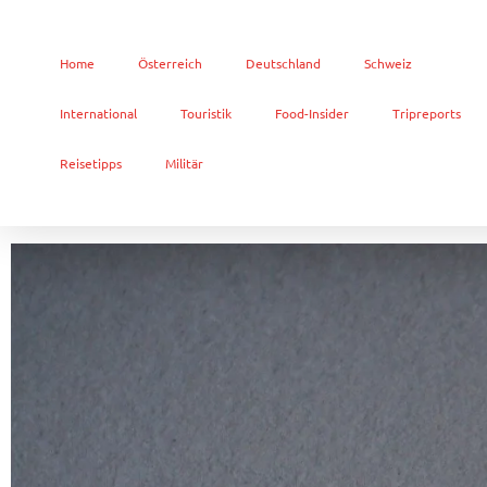
Home
Österreich
Deutschland
Schweiz
International
Touristik
Food-Insider
Tripreports
Reisetipps
Militär