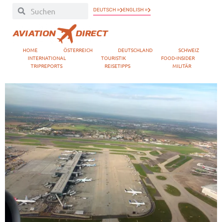
DEUTSCH »
ENGLISH »
HOME
ÖSTERREICH
DEUTSCHLAND
SCHWEIZ
INTERNATIONAL
TOURISTIK
FOOD-INSIDER
TRIPREPORTS
REISETIPPS
MILITÄR