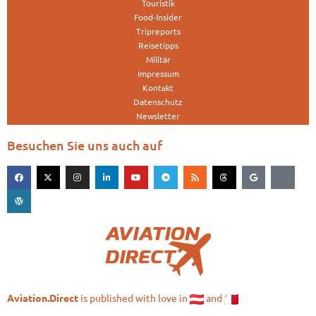
Touristik
Food-Insider
Tripreports
Reisetipps
Militär
Impressum
Kontakt
Datenschutz
Newsletter
Besuchen Sie uns auch auf
is published with love in
and
Aviation.Direct