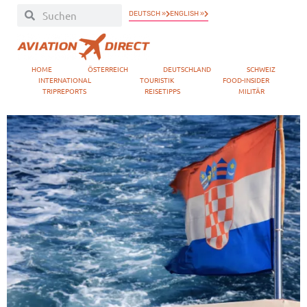
DEUTSCH »
ENGLISH »
HOME
ÖSTERREICH
DEUTSCHLAND
SCHWEIZ
INTERNATIONAL
TOURISTIK
FOOD-INSIDER
TRIPREPORTS
REISETIPPS
MILITÄR