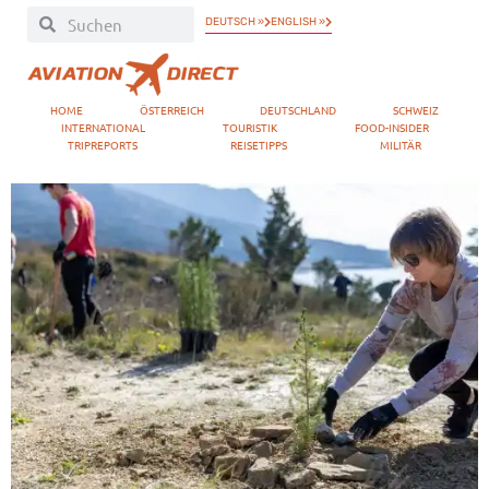
DEUTSCH »
ENGLISH »
HOME
ÖSTERREICH
DEUTSCHLAND
SCHWEIZ
INTERNATIONAL
TOURISTIK
FOOD-INSIDER
TRIPREPORTS
REISETIPPS
MILITÄR