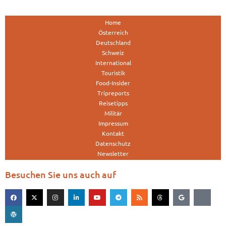
Home
Österreich
Deutschland
Schweiz
International
Touristik
Food-Insider
Tripreports
Reisetipps
Militär
Impressum
Kontakt
Datenschutz
Newsletter
Besuchen Sie uns auch auf