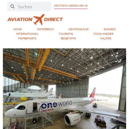
DEUTSCH »
ENGLISH »
HOME
ÖSTERREICH
DEUTSCHLAND
SCHWEIZ
INTERNATIONAL
TOURISTIK
FOOD-INSIDER
TRIPREPORTS
REISETIPPS
MILITÄR