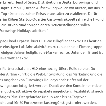
l Erfert, Head of Sales, Distribution & Digital Eurowings und
Digital GmbH. „Diesen Aufschwung wollen wir nutzen, um uns in
Top 10 der deutschen Reiseveranstalter zu etablieren. Dafür
al im Kölner Startup-Quartier Carlswerk aktuell zahlreiche IT- und
llein 30 von rund 150 geplanten Neueinstellungen sollen
Eurowings Holidays arbeiten.“
g-Llyod Express, kurz HLX, ein Billigflieger aktiv. Das heutige
n einstigen Luftfahrtaktivitäten zu tun, denn die Firmengruppe
 einigen Jahren lediglich die Markenrechte. Unter dem Brand ist
evermittler aktiv.
r Partnerschaft mit HLX eine noch größere Rolle spielen: So
der Airline künftig die Web-Entwicklung, das Marketing und die
das Angebot von Eurowings Holidays noch tiefer auf der
wings.com integriert werden. Damit werden Kund:innen neben
gliche, attraktive Reisepakete angeboten. Flexibilität ist auch
htiges Plus: Der gebuchte Urlaub kann bis 14 Tage vor
cht und für 50 Euro zudem kostengünstig storniert werden.