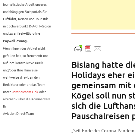
journalistische Arbeit unseres
unabhängigen Fachportals für
Luftfahrt, Reisen und Touristik
mit Schwerpunkt D-A-CH-Region
und zwar
freiwillig ohne
Paywall-Zwang.
Wenn Ihnen der Artikel nicht
gefallen hat, so freuen wir uns
Bislang hatte d
auf Ihre konstruktive Kritik
und/oder Ihre Hinweise
Holidays eher e
wahlweise direkt an den
gemeinsam mit 
Redakteur oder an das Team
unter
unter diesem Link
oder
Kögel soll nun 
alternativ über die Kommentare.
sich die Lufthan
Ihr
Pauschalreisen p
Aviation.Direct-Team
„Seit Ende der Corona-Pandemi