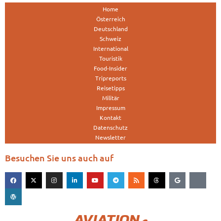
Home
Österreich
Deutschland
Schweiz
International
Touristik
Food-Insider
Tripreports
Reisetipps
Militär
Impressum
Kontakt
Datenschutz
Newsletter
Besuchen Sie uns auch auf