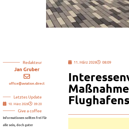
Redakteur
11. März 2026
08:09
Jan Gruber
Interessen
office@aviation.direct
Maßnahmen
Flughafens
Letztes Update
10. März 2026
09:20
Give a coffee
Informationen sollten frei für
alle sein, doch guter