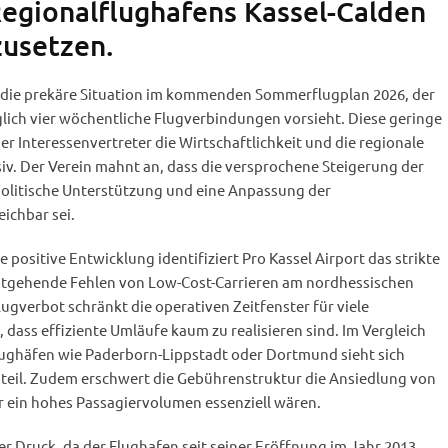
egionalflughafens Kassel-Calden
usetzen.
 die prekäre Situation im kommenden Sommerflugplan 2026, der
lich vier wöchentliche Flugverbindungen vorsieht. Diese geringe
er Interessenvertreter die Wirtschaftlichkeit und die regionale
v. Der Verein mahnt an, dass die versprochene Steigerung der
politische Unterstützung und eine Anpassung der
ichbar sei.
e positive Entwicklung identifiziert Pro Kassel Airport das strikte
itgehende Fehlen von Low-Cost-Carrieren am nordhessischen
ugverbot schränkt die operativen Zeitfenster für viele
, dass effiziente Umläufe kaum zu realisieren sind. Im Vergleich
ughäfen wie Paderborn-Lippstadt oder Dortmund sieht sich
teil. Zudem erschwert die Gebührenstruktur die Ansiedlung von
für ein hohes Passagiervolumen essenziell wären.
r Druck, da der Flughafen seit seiner Eröffnung im Jahr 2013