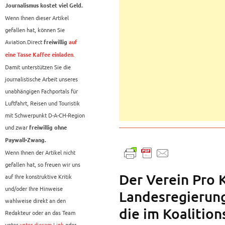
Journalismus kostet viel Geld.
Wenn Ihnen dieser Artikel
gefallen hat, können Sie
Aviation.Direct
freiwillig
auf
.
eine Tasse Kaffee einladen
Damit unterstützen Sie die
journalistische Arbeit unseres
unabhängigen Fachportals für
Luftfahrt, Reisen und Touristik
mit Schwerpunkt D-A-CH-Region
und zwar
freiwillig ohne
Paywall-Zwang.
Wenn Ihnen der Artikel nicht
gefallen hat, so freuen wir uns
Der Verein Pro K
auf Ihre konstruktive Kritik
und/oder Ihre Hinweise
Landesregierung
wahlweise direkt an den
die im Koalition
Redakteur oder an das Team
unter
unter diesem Link
oder