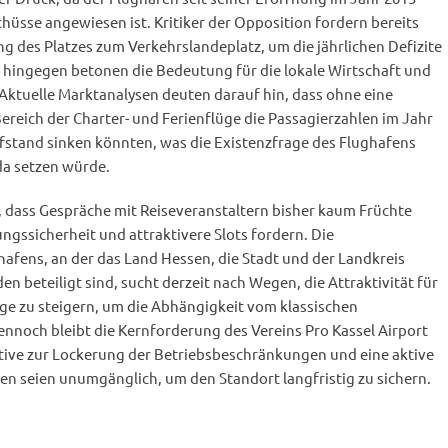
chüsse angewiesen ist. Kritiker der Opposition fordern bereits
g des Platzes zum Verkehrslandeplatz, um die jährlichen Defizite
 hingegen betonen die Bedeutung für die lokale Wirtschaft und
Aktuelle Marktanalysen deuten darauf hin, dass ohne eine
reich der Charter- und Ferienflüge die Passagierzahlen im Jahr
efstand sinken könnten, was die Existenzfrage des Flughafens
da setzen würde.
, dass Gespräche mit Reiseveranstaltern bisher kaum Früchte
ngssicherheit und attraktivere Slots fordern. Die
hafens, an der das Land Hessen, die Stadt und der Landkreis
n beteiligt sind, sucht derzeit nach Wegen, die Attraktivität für
ge zu steigern, um die Abhängigkeit vom klassischen
ennoch bleibt die Kernforderung des Vereins Pro Kassel Airport
iative zur Lockerung der Betriebsbeschränkungen und eine aktive
n seien unumgänglich, um den Standort langfristig zu sichern.