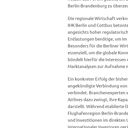
Berlin-Brandenburg zu überzeu
Die regionale Wirtschaft verkn
IHK Berlin und Cottbus betont
angesichts hoher regulatorisc
Entlastungen benötige, um im 
Besonders für die Berliner Wi
essenziell, um die globale Konn
bündelt hierfür die Interessen
Marktanalysen zur Aufnahme 
Ein konkreter Erfolg der bish
angekündigte Verbindung von A
verbindet. Branchenexperten we
Airlines dazu zwingt, ihre Kapa
darstellt. Während etablierte 
Flughafenregion Berlin-Brand
und Investitionen im direkten U
internationaler Investoren ger