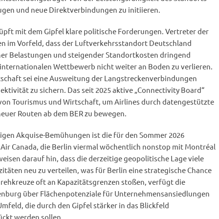
gen und neue Direktverbindungen zu initiieren.
üpft mit dem Gipfel klare politische Forderungen. Vertreter der
en im Vorfeld, dass der Luftverkehrsstandort Deutschland
her Belastungen und steigender Standortkosten dringend
internationalen Wettbewerb nicht weiter an Boden zu verlieren.
rtschaft sei eine Ausweitung der Langstreckenverbindungen
ektivität zu sichern. Das seit 2025 aktive „Connectivity Board“
 von Tourismus und Wirtschaft, um Airlines durch datengestützte
neuer Routen ab dem BER zu bewegen.
erigen Akquise-Bemühungen ist die für den Sommer 2026
ir Canada, die Berlin viermal wöchentlich nonstop mit Montréal
isen darauf hin, dass die derzeitige geopolitische Lage viele
zitäten neu zu verteilen, was für Berlin eine strategische Chance
Drehkreuze oft an Kapazitätsgrenzen stoßen, verfügt die
enburg über Flächenpotenziale für Unternehmensansiedlungen
mfeld, die durch den Gipfel stärker in das Blickfeld
ückt werden sollen.