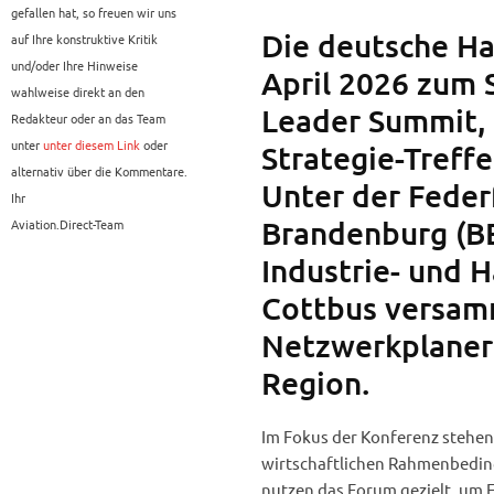
gefallen hat, so freuen wir uns
Die deutsche Ha
auf Ihre konstruktive Kritik
und/oder Ihre Hinweise
April 2026 zum 
wahlweise direkt an den
Leader Summit,
Redakteur oder an das Team
unter
unter diesem Link
oder
Strategie-Treffe
alternativ über die Kommentare.
Unter der Feder
Ihr
Brandenburg (BER
Aviation.Direct-Team
Industrie- und 
Cottbus versamm
Netzwerkplaner
Region.
Im Fokus der Konferenz stehen
wirtschaftlichen Rahmenbeding
nutzen das Forum gezielt, um 