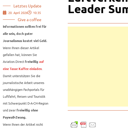
Leader Sum
Letztes Update
20. April 2026
10:35
Give a coffee
Informationen sollten frei für
alle sein, doch guter
Journalismus kostet viel Geld.
Wenn Ihnen dieser Artikel
gefallen hat, können Sie
Aviation.Direct
freiwillig
auf
.
eine Tasse Kaffee einladen
Damit unterstützen Sie die
journalistische Arbeit unseres
unabhängigen Fachportals für
Luftfahrt, Reisen und Touristik
mit Schwerpunkt D-A-CH-Region
und zwar
freiwillig ohne
Paywall-Zwang.
Wenn Ihnen der Artikel nicht