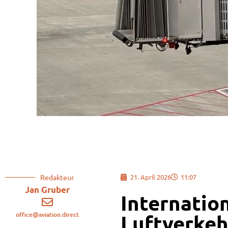
Redakteur
21. April 2026
11:07
Jan Gruber
Internatio
office@aviation.direct
Luftverkeh