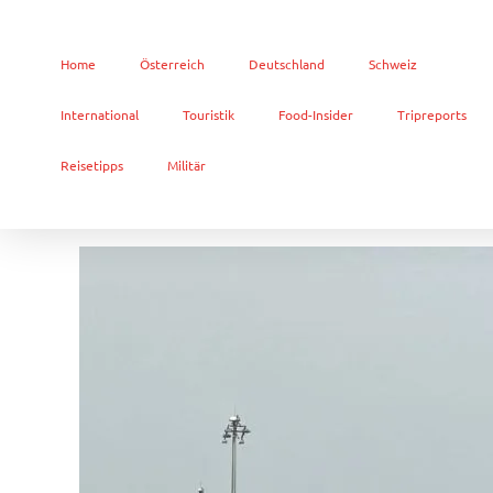
Home
Österreich
Deutschland
Schweiz
International
Touristik
Food-Insider
Tripreports
Reisetipps
Militär