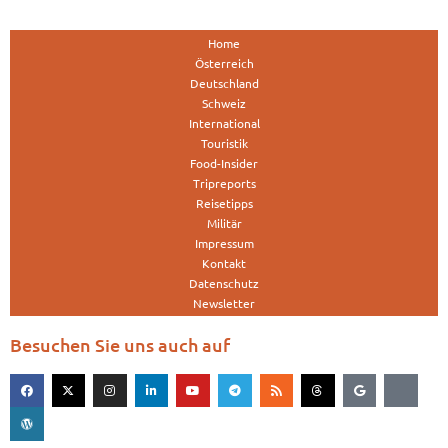
Home
Österreich
Deutschland
Schweiz
International
Touristik
Food-Insider
Tripreports
Reisetipps
Militär
Impressum
Kontakt
Datenschutz
Newsletter
Besuchen Sie uns auch auf