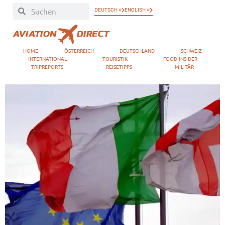
DEUTSCH »
ENGLISH »
HOME
ÖSTERREICH
DEUTSCHLAND
SCHWEIZ
INTERNATIONAL
TOURISTIK
FOOD-INSIDER
TRIPREPORTS
REISETIPPS
MILITÄR