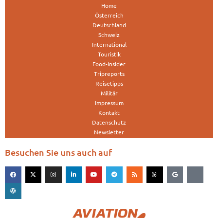
Home
Österreich
Deutschland
Schweiz
International
Touristik
Food-Insider
Tripreports
Reisetipps
Militär
Impressum
Kontakt
Datenschutz
Newsletter
Besuchen Sie uns auch auf