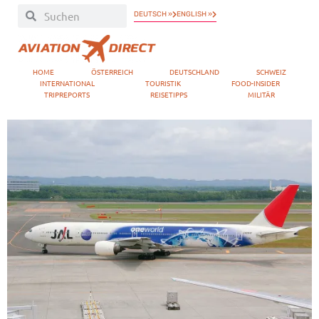
DEUTSCH »
ENGLISH »
HOME
ÖSTERREICH
DEUTSCHLAND
SCHWEIZ
INTERNATIONAL
TOURISTIK
FOOD-INSIDER
TRIPREPORTS
REISETIPPS
MILITÄR