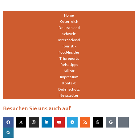
Home
Österreich
Deutschland
Schweiz
International
Touristik
Food-Insider
Tripreports
Reisetipps
Militär
Impressum
Kontakt
Datenschutz
Newsletter
Besuchen Sie uns auch auf