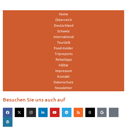
Home
Österreich
Deutschland
Schweiz
International
Touristik
Food-Insider
Tripreports
Reisetipps
Militär
Impressum
Kontakt
Datenschutz
Newsletter
Besuchen Sie uns auch auf