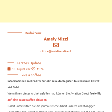
Redakteur
Amely Mizzi
office@aviation.direct
Letztes Update
18. August 2022
11:24
Give a coffee
Informationen sollten frei für alle sein, doch guter Journalismus kostet
viel Geld.
Wenn Ihnen dieser Artikel gefallen hat, können Sie Aviation.Direct
freiwillig
.
auf eine Tasse Kaffee einladen
Damit unterstützen Sie die journalistische Arbeit unseres unabhängigen
Fachportals für Luftfahrt, Reisen und Touristik mit Schwerpunkt D-A-CH-Region