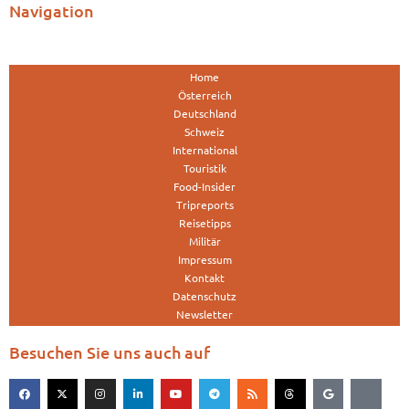
Navigation
Home
Österreich
Deutschland
Schweiz
International
Touristik
Food-Insider
Tripreports
Reisetipps
Militär
Impressum
Kontakt
Datenschutz
Newsletter
Besuchen Sie uns auch auf