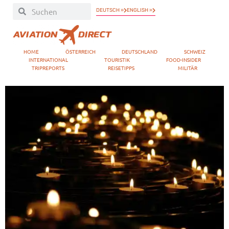
DEUTSCH »
ENGLISH »
HOME
ÖSTERREICH
DEUTSCHLAND
SCHWEIZ
INTERNATIONAL
TOURISTIK
FOOD-INSIDER
TRIPREPORTS
REISETIPPS
MILITÄR