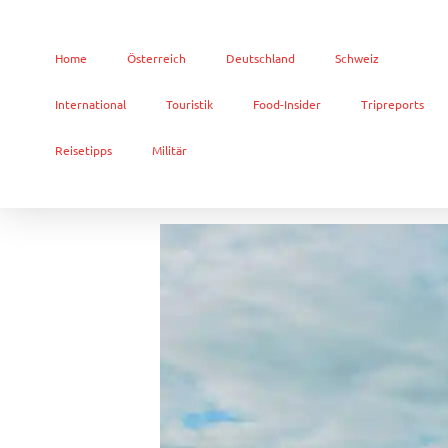
Home
Österreich
Deutschland
Schweiz
International
Touristik
Food-Insider
Tripreports
Reisetipps
Militär