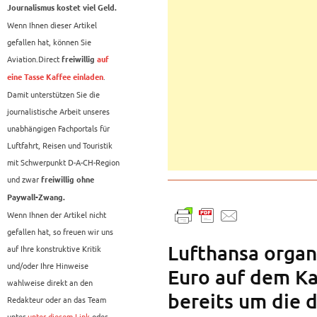
Journalismus kostet viel Geld.
Wenn Ihnen dieser Artikel
gefallen hat, können Sie
Aviation.Direct
freiwillig
auf
.
eine Tasse Kaffee einladen
Damit unterstützen Sie die
journalistische Arbeit unseres
unabhängigen Fachportals für
Luftfahrt, Reisen und Touristik
mit Schwerpunkt D-A-CH-Region
und zwar
freiwillig ohne
Paywall-Zwang.
Wenn Ihnen der Artikel nicht
gefallen hat, so freuen wir uns
Lufthansa organi
auf Ihre konstruktive Kritik
und/oder Ihre Hinweise
Euro auf dem Ka
wahlweise direkt an den
bereits um die d
Redakteur oder an das Team
unter
unter diesem Link
oder