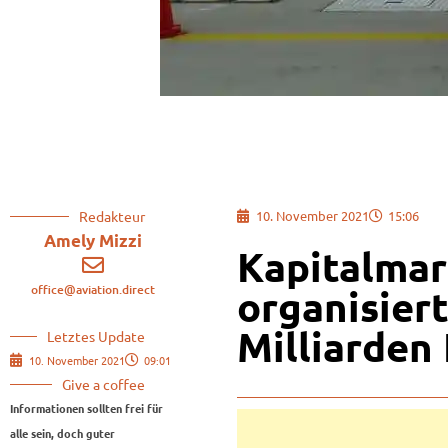
Redakteur
10. November 2021
15:06
Amely Mizzi
Kapitalmar
office@aviation.direct
organisiert
Milliarden
Letztes Update
10. November 2021
09:01
Give a coffee
Informationen sollten frei für
alle sein, doch guter