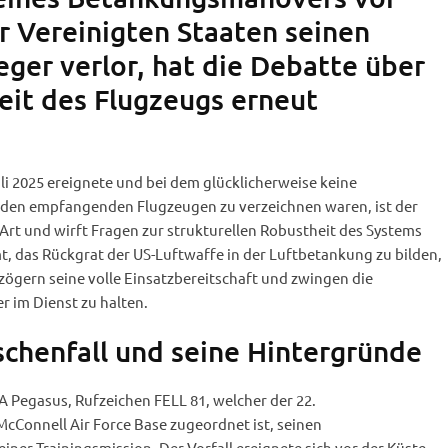
r Vereinigten Staaten seinen
ger verlor, hat die Debatte über
keit des Flugzeugs erneut
Juli 2025 ereignete und bei dem glücklicherweise keine
 den empfangenden Flugzeugen zu verzeichnen waren, ist der
 Art und wirft Fragen zur strukturellen Robustheit des Systems
mt, das Rückgrat der US-Luftwaffe in der Luftbetankung zu bilden,
ögern seine volle Einsatzbereitschaft und zwingen die
r im Dienst zu halten.
schenfall und seine Hintergründe
6A Pegasus, Rufzeichen FELL 81, welcher der 22.
cConnell Air Force Base zugeordnet ist, seinen
er Trainingsmission. Der Vorfall ereignete sich vor der Küste