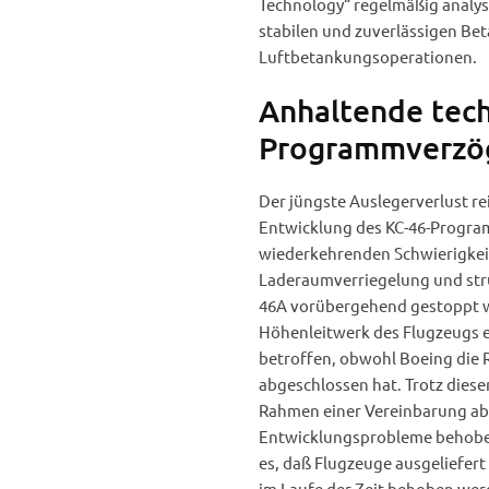
Technology“ regelmäßig analysi
stabilen und zuverlässigen Bet
Luftbetankungsoperationen.
Anhaltende tech
Programmverzö
Der jüngste Auslegerverlust rei
Entwicklung des KC-46-Program
wiederkehrenden Schwierigkeit
Laderaumverriegelung und stru
46A vorübergehend gestoppt w
Höhenleitwerk des Flugzeugs 
betroffen, obwohl Boeing die 
abgeschlossen hat. Trotz diese
Rahmen einer Vereinbarung a
Entwicklungsprobleme behoben
es, daß Flugzeuge ausgeliefer
im Laufe der Zeit behoben we