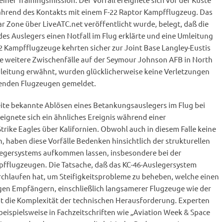
während des Kontakts mit einem F-22 Raptor Kampfflugzeug. Das
 Zone über LiveATC.net veröffentlicht wurde, belegt, daß die
es Auslegers einen Notfall im Flug erklärte und eine Umleitung
22 Kampfflugzeuge kehrten sicher zur Joint Base Langley-Eustis
e weitere Zwischenfälle auf der Seymour Johnson AFB in North
inleitung erwähnt, wurden glücklicherweise keine Verletzungen
enden Flugzeugen gemeldet.
eite bekannte Ablösen eines Betankungsauslegers im Flug bei
eignete sich ein ähnliches Ereignis während einer
rike Eagles über Kalifornien. Obwohl auch in diesem Falle keine
 haben diese Vorfälle Bedenken hinsichtlich der strukturellen
legersystems aufkommen lassen, insbesondere bei der
flugzeugen. Die Tatsache, daß das KC-46-Auslegersystem
rchlaufen hat, um Steifigkeitsprobleme zu beheben, welche einen
igen Empfängern, einschließlich langsamerer Flugzeuge wie der
cht die Komplexität der technischen Herausforderung. Experten
 beispielsweise in Fachzeitschriften wie „Aviation Week & Space