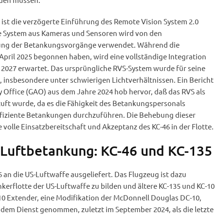
 ist die verzögerte Einführung des Remote Vision System 2.0
ete System aus Kameras und Sensoren wird von den
ung der Betankungsvorgänge verwendet. Während die
April 2025 begonnen haben, wird eine vollständige Integration
s 2027 erwartet. Das ursprüngliche RVS-System wurde für seine
rt, insbesondere unter schwierigen Lichtverhältnissen. Ein Bericht
 Office (GAO) aus dem Jahre 2024 hob hervor, daß das RVS als
stuft wurde, da es die Fähigkeit des Betankungspersonals
effiziente Betankungen durchzuführen. Die Behebung dieser
 volle Einsatzbereitschaft und Akzeptanz des KC-46 in der Flotte.
 Luftbetankung: KC-46 und KC-135
6 an die US-Luftwaffe ausgeliefert. Das Flugzeug ist dazu
kerflotte der US-Luftwaffe zu bilden und ältere KC-135 und KC-10
10 Extender, eine Modifikation der McDonnell Douglas DC-10,
 dem Dienst genommen, zuletzt im September 2024, als die letzte