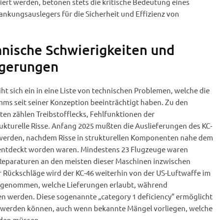
ert werden, betonen stets die kritische Bedeutung eines
ankungsauslegers für die Sicherheit und Effizienz von
nische Schwierigkeiten und
gerungen
ht sich ein in eine Liste von technischen Problemen, welche die
ms seit seiner Konzeption beeinträchtigt haben. Zu den
en zählen Treibstofflecks, Fehlfunktionen der
kturelle Risse. Anfang 2025 mußten die Auslieferungen des KC-
erden, nachdem Risse in strukturellen Komponenten nahe dem
entdeckt worden waren. Mindestens 23 Flugzeuge waren
Reparaturen an den meisten dieser Maschinen inzwischen
r Rückschläge wird der KC-46 weiterhin von der US-Luftwaffe im
bgenommen, welche Lieferungen erlaubt, während
 werden. Diese sogenannte „category 1 deficiency“ ermöglicht
t werden können, auch wenn bekannte Mängel vorliegen, welche
rden müssen.