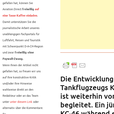
gefallen hat, können Sie
Aviation.Direct
freiwillig
auf
.
eine Tasse Kaffee einladen
Damit unterstützen Sie die
journalistische Arbeit unseres
unabhängigen Fachportals für
Luftfahrt, Reisen und Touristik
mit Schwerpunkt D-A-CH-Region
und zwar
freiwillig ohne
Paywall-Zwang.
Wenn Ihnen der Artikel nicht
gefallen hat, so freuen wir uns
Die Entwicklung
auf Ihre konstruktive Kritik
und/oder Ihre Hinweise
Tankflugzeugs K
wahlweise direkt an den
ist weiterhin v
Redakteur oder an das Team
unter
unter diesem Link
oder
begleitet. Ein j
alternativ über die Kommentare.
KC-46 während 
Ihr