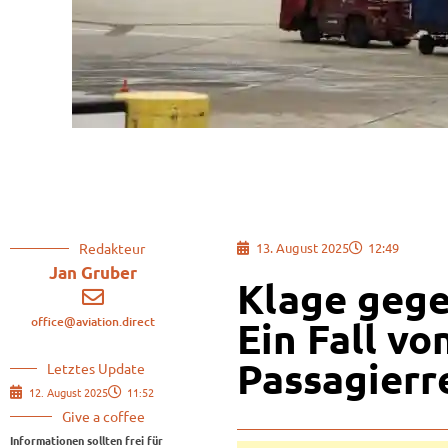
Redakteur
13. August 2025
12:49
Jan Gruber
Klage gege
office@aviation.direct
Ein Fall vo
Passagierr
Letztes Update
12. August 2025
11:52
Give a coffee
Informationen sollten frei für