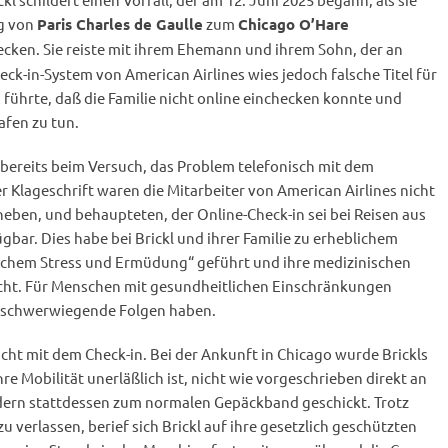
ug von
zum
Paris Charles de Gaulle
Chicago O’Hare
cken. Sie reiste mit ihrem Ehemann und ihrem Sohn, der an
eck-in-System von American Airlines wies jedoch falsche Titel für
 führte, daß die Familie nicht online einchecken konnte und
fen zu tun.
bereits beim Versuch, das Problem telefonisch mit dem
r Klageschrift waren die Mitarbeiter von American Airlines nicht
heben, und behaupteten, der Online-Check-in sei bei Reisen aus
bar. Dies habe bei Brickl und ihrer Familie zu erheblichem
schem Stress und Ermüdung“ geführt und ihre medizinischen
ht. Für Menschen mit gesundheitlichen Einschränkungen
 schwerwiegende Folgen haben.
cht mit dem Check-in. Bei der Ankunft in Chicago wurde Brickls
ihre Mobilität unerläßlich ist, nicht wie vorgeschrieben direkt an
dern stattdessen zum normalen Gepäckband geschickt. Trotz
zu verlassen, berief sich Brickl auf ihre gesetzlich geschützten