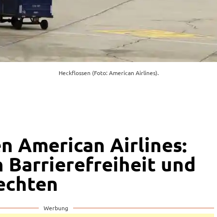
Heckflossen (Foto: American Airlines).
n American Airlines:
n Barrierefreiheit und
echten
Werbung