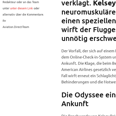
verklagt.
Kelsey
Redakteur oder an das Team
unter
unter diesem Link
oder
neuromuskulären
alternativ über die Kommentare.
einen speziellen
Ihr
Aviation.Direct-Team
wirft der Flugges
unnötig erschwe
Der Vorfall, der sich auf eine
dem Online-Check-in-System u
Ankunft. Die Klage, die beim B
American Airlines gesetzlich ve
Fall wirft erneut ein Schlagli
Behinderungen und die Notwend
Die Odyssee ein
Ankunft
Die Beschwerde von Kelsey Brick