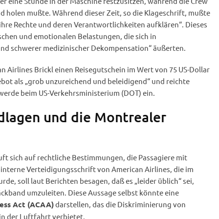
er eine Stunde in der Maschine festzusitzen, während die Crew
d holen mußte. Während dieser Zeit, so die Klageschrift, mußte
ihre Rechte und deren Verantwortlichkeiten aufklären“. Dieses
ischen und emotionalen Belastungen, die sich in
t und schwerer medizinischer Dekompensation“ äußerten.
 Airlines Brickl einen Reisegutschein im Wert von 75 US-Dollar
ebot als „grob unzureichend und beleidigend“ und reichte
hwerde beim US-Verkehrsministerium (DOT) ein.
dlagen und die Montrealer
ruft sich auf rechtliche Bestimmungen, die Passagiere mit
nterne Verteidigungsschrift von American Airlines, die im
e, soll laut Berichten besagen, daß es „leider üblich“ sei,
ckband umzuleiten. Diese Aussage selbst könnte eine
darstellen, das die Diskriminierung von
cess Act (ACAA)
 der Luftfahrt verbietet.