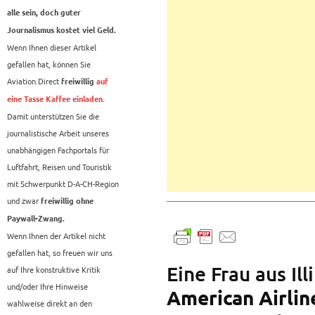
alle sein, doch guter
Journalismus kostet viel Geld.
Wenn Ihnen dieser Artikel
gefallen hat, können Sie
Aviation.Direct
freiwillig
auf
.
eine Tasse Kaffee einladen
Damit unterstützen Sie die
journalistische Arbeit unseres
unabhängigen Fachportals für
Luftfahrt, Reisen und Touristik
mit Schwerpunkt D-A-CH-Region
und zwar
freiwillig ohne
Paywall-Zwang.
Wenn Ihnen der Artikel nicht
gefallen hat, so freuen wir uns
Eine Frau aus Ill
auf Ihre konstruktive Kritik
und/oder Ihre Hinweise
American Airlin
wahlweise direkt an den