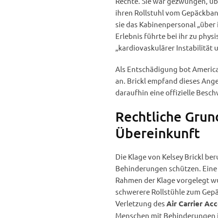
Rechte. Sie war gezwungen, üb
ihren Rollstuhl vom Gepäckban
sie das Kabinenpersonal „über 
Erlebnis führte bei ihr zu phys
„kardiovaskulärer Instabilitä
Als Entschädigung bot American
an. Brickl empfand dieses Ang
daraufhin eine offizielle Besc
Rechtliche Grun
Übereinkunft
Die Klage von Kelsey Brickl be
Behinderungen schützen. Eine i
Rahmen der Klage vorgelegt wurd
schwerere Rollstühle zum Gepä
Verletzung des
Air Carrier Ac
Menschen mit Behinderungen in