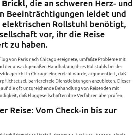
, die an schweren Herz- und
 Brickl
 Beeinträchtigungen leidet und
 elektrischen Rollstuhl benötigt,
ellschaft vor, ihr die Reise
rt zu haben.
m Flug von Paris nach Chicago ereignete, umfaßte Probleme mit
nd der unsachgemäßen Handhabung ihres Rollstuhls bei der
ezirksgericht in Chicago eingereicht wurde, argumentiert, daß
rpflichtet sei, barrierefreie Dienstleistungen anzubieten. Dieser
cht auf die oft unzureichende Behandlung von Reisenden mit
igkeit, daß Fluggesellschaften ihre Verfahren überprüfen.
er Reise: Vom Check-in bis zur
l schildert einen Vorfall, der am 12. Juni 2025 begann, als sie