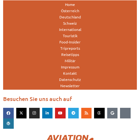
Home
Österreich
Deutschland
Schweiz
International
Touristik
Food-Insider
Tripreports
Reisetipps
Militär
Impressum
Kontakt
Datenschutz
Newsletter
Besuchen Sie uns auch auf