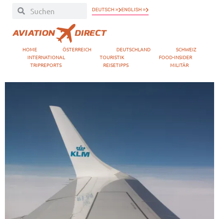
DEUTSCH »
ENGLISH »
HOME
ÖSTERREICH
DEUTSCHLAND
SCHWEIZ
INTERNATIONAL
TOURISTIK
FOOD-INSIDER
TRIPREPORTS
REISETIPPS
MILITÄR