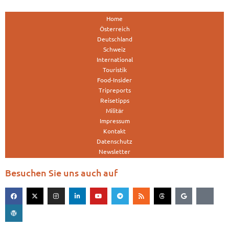
Home
Österreich
Deutschland
Schweiz
International
Touristik
Food-Insider
Tripreports
Reisetipps
Militär
Impressum
Kontakt
Datenschutz
Newsletter
Besuchen Sie uns auch auf