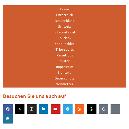
Home
Österreich
Deutschland
Schweiz
International
Touristik
Food-Insider
Tripreports
Reisetipps
Militär
Impressum
Kontakt
Datenschutz
Newsletter
Besuchen Sie uns auch auf