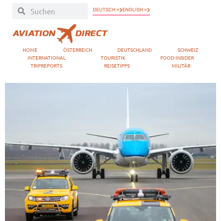
DEUTSCH »
ENGLISH »
HOME
ÖSTERREICH
DEUTSCHLAND
SCHWEIZ
INTERNATIONAL
TOURISTIK
FOOD-INSIDER
TRIPREPORTS
REISETIPPS
MILITÄR