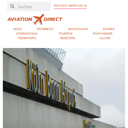
DEUTSCH »
ENGLISH »
HOME
ÖSTERREICH
DEUTSCHLAND
SCHWEIZ
INTERNATIONAL
TOURISTIK
FOOD-INSIDER
TRIPREPORTS
REISETIPPS
MILITÄR