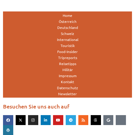
Home
Österreich
Deutschland
Schweiz
International
Touristik
Food-Insider
Tripreports
Reisetipps
Militär
Impressum
Kontakt
Datenschutz
Newsletter
Besuchen Sie uns auch auf