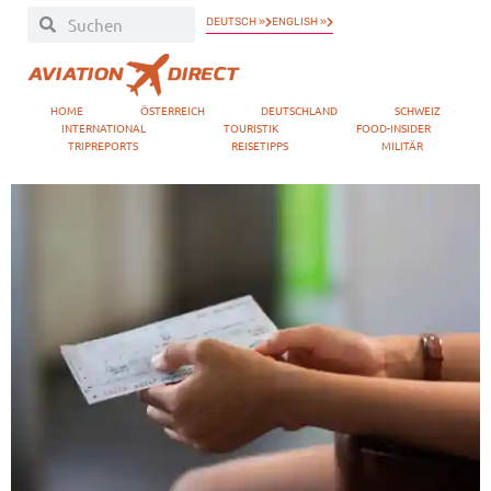
DEUTSCH »
ENGLISH »
HOME
ÖSTERREICH
DEUTSCHLAND
SCHWEIZ
INTERNATIONAL
TOURISTIK
FOOD-INSIDER
TRIPREPORTS
REISETIPPS
MILITÄR