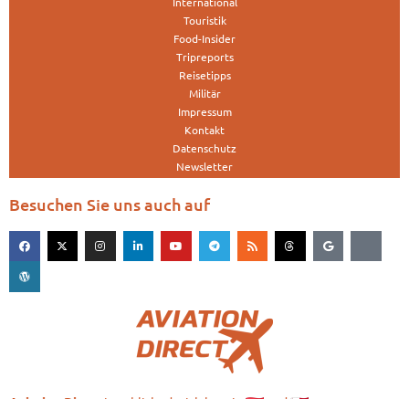
International
Touristik
Food-Insider
Tripreports
Reisetipps
Militär
Impressum
Kontakt
Datenschutz
Newsletter
Besuchen Sie uns auch auf
is published with love in
and
Aviation.Direct