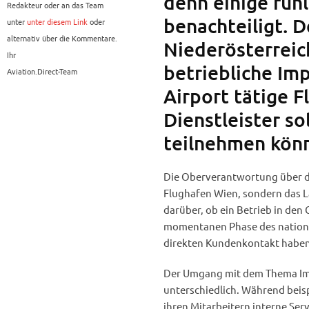
denn einige füh
Redakteur oder an das Team
benachteiligt. D
unter
unter diesem Link
oder
alternativ über die Kommentare.
Niederösterreich
Ihr
betriebliche Im
Aviation.Direct-Team
Airport tätige F
Dienstleister so
teilnehmen kön
Die Oberverantwortung über di
Flughafen Wien, sondern das L
darüber, ob ein Betrieb in den
momentanen Phase des nationa
direkten Kundenkontakt haben
Der Umgang mit dem Thema Impf
unterschiedlich. Während beisp
ihren Mitarbeitern interne Serv