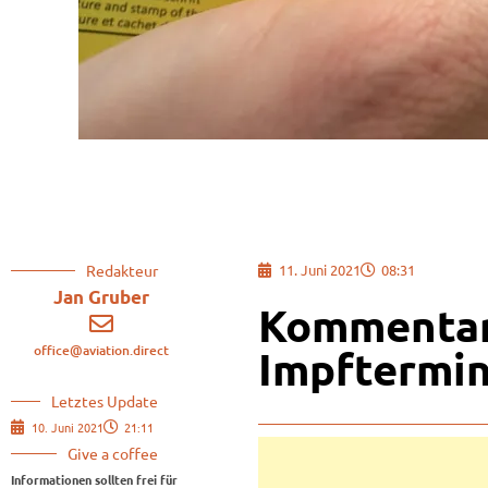
Redakteur
11. Juni 2021
08:31
Jan Gruber
Kommentar
office@aviation.direct
Impftermi
Letztes Update
10. Juni 2021
21:11
Give a coffee
Informationen sollten frei für