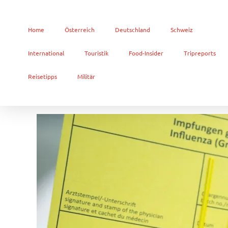
Home
Österreich
Deutschland
Schweiz
International
Touristik
Food-Insider
Tripreports
Reisetipps
Militär