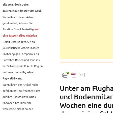
alle sein, doch guter
Journalismus kostet viel Geld.
Wenn Ihnen dieser Artikel
gefallen hat, können Sie
Aviation.Direct
freiwillig
auf
.
eine Tasse Kaffee einladen
Damit unterstützen Sie die
journalistische Arbeit unseres
unabhängigen Fachportals für
Luftfahrt, Reisen und Touristik
mit Schwerpunkt D-A-CH-Region
und zwar
freiwillig ohne
Paywall-Zwang.
Wenn Ihnen der Artikel nicht
Unter am Flugha
gefallen hat, so freuen wir uns
und Bodenmitarb
auf Ihre konstruktive Kritik
und/oder Ihre Hinweise
Wochen eine du
wahlweise direkt an den