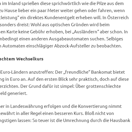
im Inland sprießen diese sprichwörtlich wie die Pilze aus dem
zu Hause lieber ein paar Meter weiter gehen oder fahren, wenn
leistung“ ein direktes Kundenentgelt erheben will. In Österreich
esonders dreist: Wohl aus optischen Gründen wird beim
hen Karte keine Gebühr erhoben, bei „Ausländern“ aber schon. In
 unbedingt einen anderen Ausgabeautomaten suchen. Selbiges
an Automaten einschlägiger Abzock-Aufsteller zu beobachten.
lechtem Wechselkurs
t-Euro-Ländern anzutreffen: Der „freundliche“ Bankomat bietet
in Euro an. Auf den ersten Blick sehr praktisch, doch auf diese
rzichten. Der Grund dafür ist simpel: Über grottenschlechte
eld generiert.
mer in Landeswährung erfolgen und die Konvertierung nimmt
ewährt in aller Regel einen besseren Kurs. Bloß nicht von
gstigen lassen: So teuer ist die Umrechnung durch die Hausbank