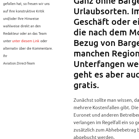
Ganz ohne Barge
gefallen hat, so freuen wir uns
Urlaubsorten. I
auf Ihre konstruktive Kritik
und/oder Ihre Hinweise
Geschäft oder e
wahlweise direkt an den
die nach dem Mo
Redakteur oder an das Team
Bezug von Barg
unter
unter diesem Link
oder
alternativ über die Kommentare.
manchen Regione
Ihr
Unterfangen wer
Aviation.Direct-Team
geht es aber auc
gratis.
Zunächst sollte man wissen, d
mehrere Kostenfallen gibt. Di
Euronet und anderen Betreibern
verlangen im Regelfall ein so 
zusätzlich zum Abhebebetrag b
abgebucht werden.