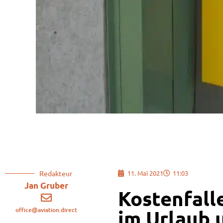
Redakteur
11. Mai 2021
11:03
Jan Gruber
Kostenfall
office@aviation.direct
im Urlaub