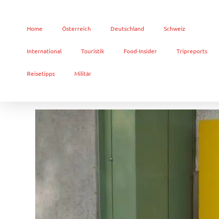
Home
Österreich
Deutschland
Schweiz
International
Touristik
Food-Insider
Tripreports
Reisetipps
Militär