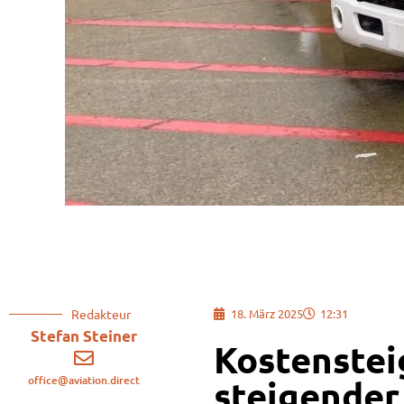
Redakteur
18. März 2025
12:31
Stefan Steiner
Kostenste
office@aviation.direct
steigender