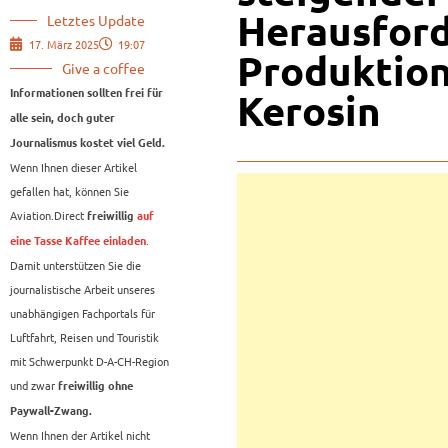
Herausford
Letztes Update
17. März 2025
19:07
Produktion
Give a coffee
Informationen sollten frei für
Kerosin
alle sein, doch guter
Journalismus kostet viel Geld.
Wenn Ihnen dieser Artikel
gefallen hat, können Sie
Aviation.Direct
freiwillig
auf
.
eine Tasse Kaffee einladen
Damit unterstützen Sie die
journalistische Arbeit unseres
unabhängigen Fachportals für
Luftfahrt, Reisen und Touristik
mit Schwerpunkt D-A-CH-Region
und zwar
freiwillig ohne
Paywall-Zwang.
Wenn Ihnen der Artikel nicht