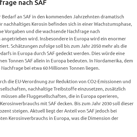
frage nach SAF
er Bedarf an SAF in den kommenden Jahrzehnten dramatisch
ür nachhaltiges Kerosin befinden sich in einer Wachstumsphase,
che Vorgaben und die wachsende Nachfrage nach
n angetrieben wird. Insbesondere in Europa wird ein enormer
iert. Schätzungen zufolge soll bis zum Jahr 2050 mehr als die
darfs in Europa durch SAF gedeckt werden. Dies würde eine
onen Tonnen SAF allein in Europa bedeuten. In Nordamerika, dem
 Nachfrage bei etwa 60 Millionen Tonnen liegen.
urch die EU-Verordnung zur Reduktion von CO2-Emissionen und
sellschaften, nachhaltige Treibstoffe einzusetzen, zusätzlich
müssen alle Fluggesellschaften, die in Europa operieren,
Kerosinverbrauchs mit SAF decken. Bis zum Jahr 2030 soll dieser
zent steigen. Aktuell liegt der Anteil von SAF jedoch bei
mten Kerosinverbrauchs in Europa, was die Dimension der