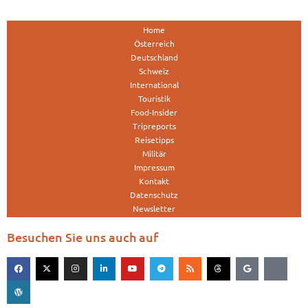
Home
Österreich
Deutschland
Schweiz
International
Touristik
Food-Insider
Tripreports
Reisetipps
Militär
Impressum
Kontakt
Datenschutz
Newsletter
Besuchen Sie uns auch auf