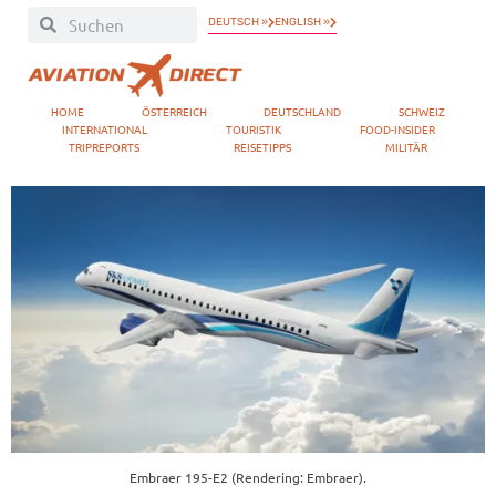
DEUTSCH »
ENGLISH »
HOME
ÖSTERREICH
DEUTSCHLAND
SCHWEIZ
INTERNATIONAL
TOURISTIK
FOOD-INSIDER
TRIPREPORTS
REISETIPPS
MILITÄR
Embraer 195-E2 (Rendering: Embraer).