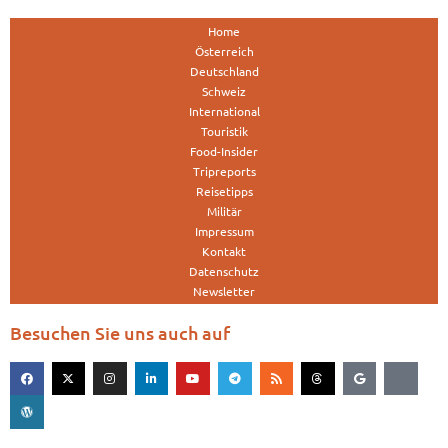
Home
Österreich
Deutschland
Schweiz
International
Touristik
Food-Insider
Tripreports
Reisetipps
Militär
Impressum
Kontakt
Datenschutz
Newsletter
Besuchen Sie uns auch auf