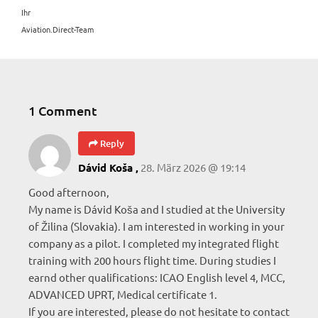
Ihr
Aviation.Direct-Team
1 Comment
Reply
28. März 2026 @ 19:14
Dávid Koša ,
Good afternoon,
My name is Dávid Koša and I studied at the University
of Žilina (Slovakia). I am interested in working in your
company as a pilot. I completed my integrated flight
training with 200 hours flight time. During studies I
earnd other qualifications: ICAO English level 4, MCC,
ADVANCED UPRT, Medical certificate 1.
If you are interested, please do not hesitate to contact