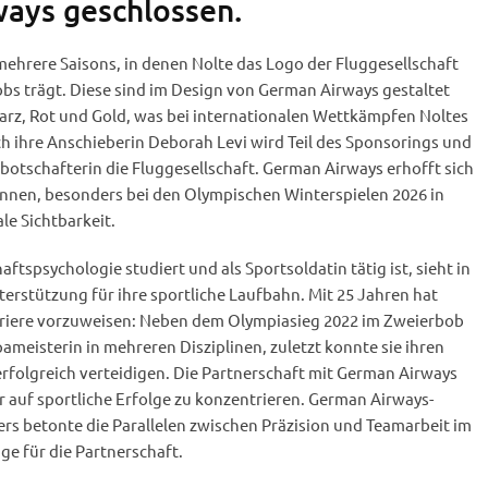
ays geschlossen.
hrere Saisons, in denen Nolte das Logo der Fluggesellschaft
obs trägt. Diese sind im Design von German Airways gestaltet
arz, Rot und Gold, was bei internationalen Wettkämpfen Noltes
h ihre Anschieberin Deborah Levi wird Teil des Sponsorings und
botschafterin die Fluggesellschaft. German Airways erhofft sich
innen, besonders bei den Olympischen Winterspielen 2026 in
ale Sichtbarkeit.
aftspsychologie studiert und als Sportsoldatin tätig ist, sieht in
erstützung für ihre sportliche Laufbahn. Mit 25 Jahren hat
rriere vorzuweisen: Neben dem Olympiasieg 2022 im Zweierbob
ameisterin in mehreren Disziplinen, zuletzt konnte sie ihren
rfolgreich verteidigen. Die Partnerschaft mit German Airways
er auf sportliche Erfolge zu konzentrieren. German Airways-
rs betonte die Parallelen zwischen Präzision und Teamarbeit im
ge für die Partnerschaft.