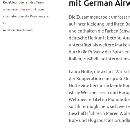
mit German Airw
Redakteur oder an das Team
unter
unter diesem Link
oder
alternativ über die Kommentare.
Die Zusammenarbeit umfasst me
Ihr
auf ihrer Kleidung und ihren B
Aviation.Direct-Team
und enthalten die Farben Schw
deutsche Herkunft betont. Auc
unterstützt als weitere Marken
durch die Präsenz der Sportler
Italien, zusätzliche internation
Laura Nolte, die aktuell Wirtsch
der Kooperation eine große Unt
Nolte eine beeindruckende Ka
ist sie Weltmeisterin und Europ
Weltmeistertitel im Monobob e
soll ihr ermöglichen, sich weit
Geschäftsführerin Maren Wolte
Bob- und Flugsport als Grundla