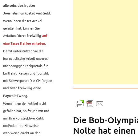
alle sein, doch guter
Journalismus kostet viel Geld.
Wenn Ihnen dieser Artikel
gefallen hat, können Sie
Aviation.Direct
freiwillig
auf
.
eine Tasse Kaffee einladen
Damit unterstützen Sie die
journalistische Arbeit unseres
unabhängigen Fachportals für
Luftfahrt, Reisen und Touristik
mit Schwerpunkt D-A-CH-Region
und zwar
freiwillig ohne
Paywall-Zwang.
Wenn Ihnen der Artikel nicht
gefallen hat, so freuen wir uns
Die Bob-Olympia
auf Ihre konstruktive Kritik
und/oder Ihre Hinweise
Nolte hat einen
wahlweise direkt an den