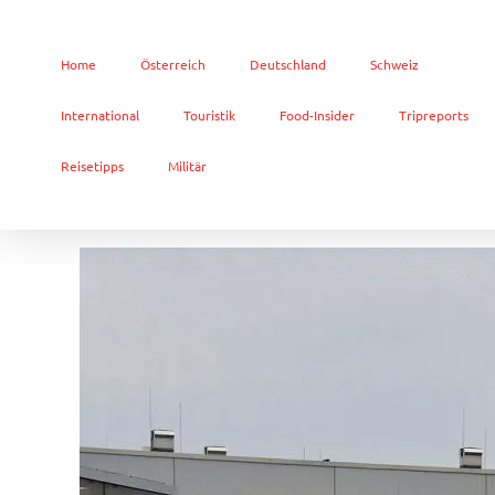
Home
Österreich
Deutschland
Schweiz
International
Touristik
Food-Insider
Tripreports
Reisetipps
Militär