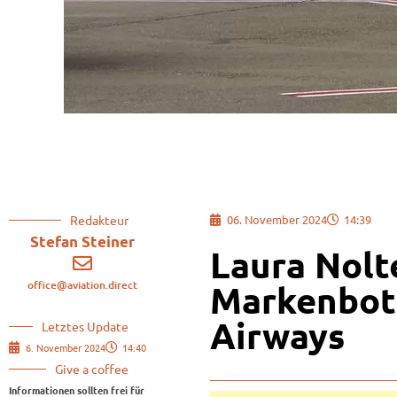
Redakteur
06. November 2024
14:39
Stefan Steiner
Laura Nolt
office@aviation.direct
Markenbots
Airways
Letztes Update
6. November 2024
14:40
Give a coffee
Informationen sollten frei für