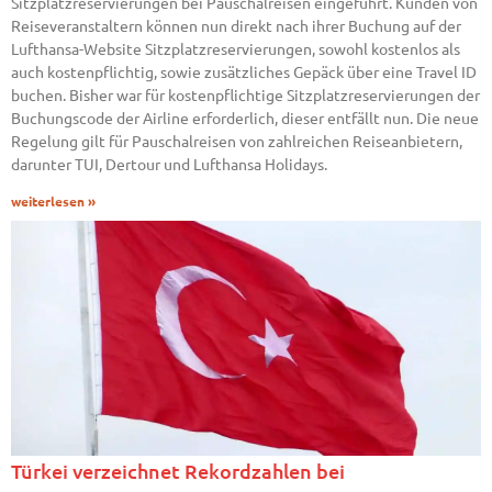
Sitzplatzreservierungen bei Pauschalreisen eingeführt. Kunden von
Reiseveranstaltern können nun direkt nach ihrer Buchung auf der
Lufthansa-Website Sitzplatzreservierungen, sowohl kostenlos als
auch kostenpflichtig, sowie zusätzliches Gepäck über eine Travel ID
buchen. Bisher war für kostenpflichtige Sitzplatzreservierungen der
Buchungscode der Airline erforderlich, dieser entfällt nun. Die neue
Regelung gilt für Pauschalreisen von zahlreichen Reiseanbietern,
darunter TUI, Dertour und Lufthansa Holidays.
weiterlesen »
Türkei verzeichnet Rekordzahlen bei