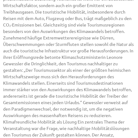
Wirtschaftsfaktor, sondern auch ein großer Emittent von
Treibhausgasen. Die touristische Mobilität, insbesondere durch
Reisen mit dem Auto, Flugzeug oder Bus, trägt maßgeblich zu den
CO₂-Emissionen bei. Gleichzeitig sind viele Tourismusregionen
besonders von den Auswirkungen des Klimawandels betroffen.
Zunehmend häufige Extremwetterereignisse wie Dürren,
Überschwemmungen oder Sturmfluten stellen sowohl die Natur als
auch die touristische Infrastruktur vor große Herausforderungen. In
ihrer Eröffnungsrede betonte Klimaschutzministerin Leonore
Gewessler die Dringlichkeit, den Tourismus nachhaltiger zu
gestalten: „Der Tourismussektor als einer der größten heimischen
Wirtschaftszweige muss sich den Herausforderungen des
Klimawandels stellen. Einerseits sind Tourismusdestinationen
immer stärker von den Auswirkungen des Klimawandels betroffen,
andererseits ist gerade die touristische Mobilität der Treiber der
Gesamtemissionen eines jeden Urlaubs.“ Gewessler verweist auf
den Paradigmenwechsel, der notwendig ist, um die negativen
Auswirkungen des massenhaften Reisens zu reduzieren.
Klimafreundliche Mobilität als Lösung Ein zentrales Thema der
Veranstaltung war die Frage, wie nachhaltige Mobilitätslösungen
den Tourismus der Zukunft gestalten können. Der Ansatz,