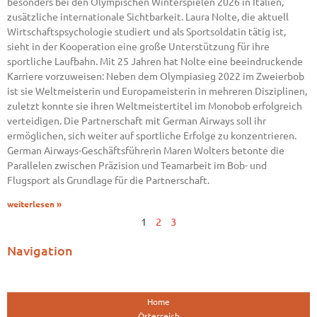
besonders bei den Olympischen Winterspielen 2026 in Italien,
zusätzliche internationale Sichtbarkeit. Laura Nolte, die aktuell
Wirtschaftspsychologie studiert und als Sportsoldatin tätig ist,
sieht in der Kooperation eine große Unterstützung für ihre
sportliche Laufbahn. Mit 25 Jahren hat Nolte eine beeindruckende
Karriere vorzuweisen: Neben dem Olympiasieg 2022 im Zweierbob
ist sie Weltmeisterin und Europameisterin in mehreren Disziplinen,
zuletzt konnte sie ihren Weltmeistertitel im Monobob erfolgreich
verteidigen. Die Partnerschaft mit German Airways soll ihr
ermöglichen, sich weiter auf sportliche Erfolge zu konzentrieren.
German Airways-Geschäftsführerin Maren Wolters betonte die
Parallelen zwischen Präzision und Teamarbeit im Bob- und
Flugsport als Grundlage für die Partnerschaft.
weiterlesen »
1
2
3
Navigation
Home
Österreich