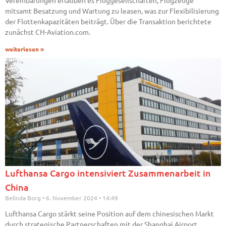
Vereinbarungen erlauben es Fluggesellschaften, Flugzeuge
mitsamt Besatzung und Wartung zu leasen, was zur Flexibilisierung
der Flottenkapazitäten beiträgt. Über die Transaktion berichtete
zunächst CH-Aviation.com.
weiterlesen »
Lufthansa Cargo intensiviert Zusammenarbeit in
China
Belinda Borg
6. November 2024
14:49
Lufthansa Cargo stärkt seine Position auf dem chinesischen Markt
durch strategische Partnerschaften mit der Shanghai Airport