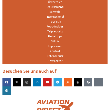
Österreich
Deutschland
Schweiz
International
Touristik
Food-Insider
Tripreports
Reisetipps
Militär
Impressum
Kontakt
Datenschutz
Newsletter
Besuchen Sie uns auch auf