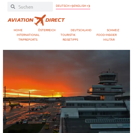
DEUTSCH »
ENGLISH »
HOME
ÖSTERREICH
DEUTSCHLAND
SCHWEIZ
INTERNATIONAL
TOURISTIK
FOOD-INSIDER
TRIPREPORTS
REISETIPPS
MILITÄR