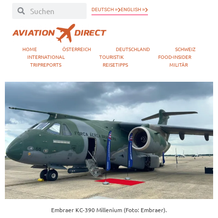
DEUTSCH »
ENGLISH »
HOME
ÖSTERREICH
DEUTSCHLAND
SCHWEIZ
INTERNATIONAL
TOURISTIK
FOOD-INSIDER
TRIPREPORTS
REISETIPPS
MILITÄR
Embraer KC-390 Millenium (Foto: Embraer).