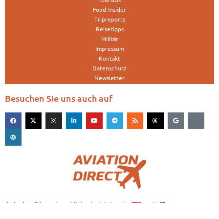
Food-Insider
Tripreports
Reisetipps
Militär
Impressum
Kontakt
Datenschutz
Newsletter
Besuchen Sie uns auch auf
is published with love in
and
Aviation.Direct