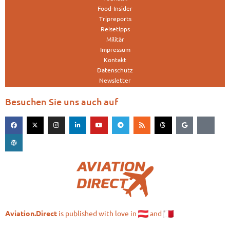
Food-Insider
Tripreports
Reisetipps
Militär
Impressum
Kontakt
Datenschutz
Newsletter
Besuchen Sie uns auch auf
is published with love in
and
Aviation.Direct