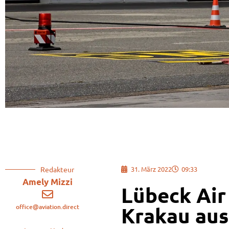
Redakteur
31. März 2022
09:33
Amely Mizzi
Lübeck Air
office@aviation.direct
Krakau au