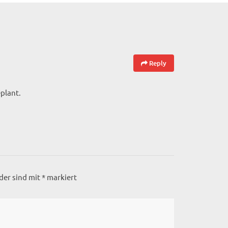
Reply
plant.
lder sind mit
*
markiert