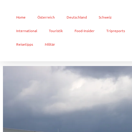
Home
Österreich
Deutschland
Schweiz
International
Touristik
Food-Insider
Tripreports
Reisetipps
Militär