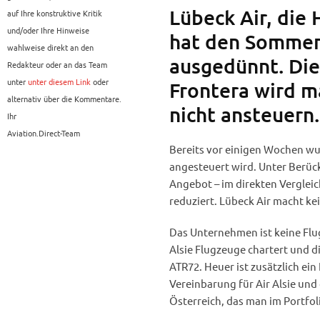
Lübeck Air, die
auf Ihre konstruktive Kritik
und/oder Ihre Hinweise
hat den Sommerf
wahlweise direkt an den
ausgedünnt. Die
Redakteur oder an das Team
unter
unter diesem Link
oder
Frontera wird m
alternativ über die Kommentare.
nicht ansteuern.
Ihr
Aviation.Direct-Team
Bereits vor einigen Wochen w
angesteuert wird. Unter Berück
Angebot – im direkten Vergleic
reduziert. Lübeck Air macht k
Das Unternehmen ist keine Flug
Alsie Flugzeuge chartert und di
ATR72. Heuer ist zusätzlich e
Vereinbarung für Air Alsie und 
Österreich, das man im Portfoli