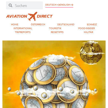
DEUTSCH »
ENGLISH »
HOME
ÖSTERREICH
DEUTSCHLAND
SCHWEIZ
INTERNATIONAL
TOURISTIK
FOOD-INSIDER
TRIPREPORTS
REISETIPPS
MILITÄR