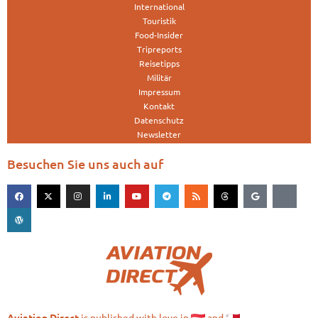
International
Touristik
Food-Insider
Tripreports
Reisetipps
Militär
Impressum
Kontakt
Datenschutz
Newsletter
Besuchen Sie uns auch auf
is published with love in
and