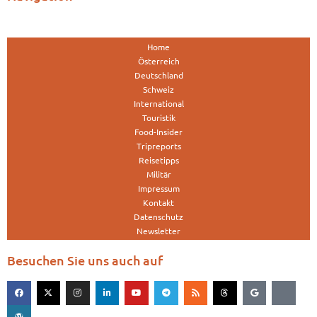
Home
Österreich
Deutschland
Schweiz
International
Touristik
Food-Insider
Tripreports
Reisetipps
Militär
Impressum
Kontakt
Datenschutz
Newsletter
Besuchen Sie uns auch auf