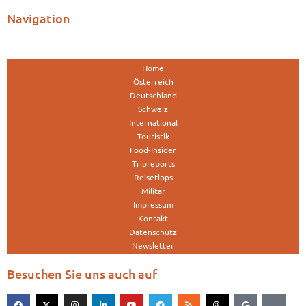
Navigation
Home
Österreich
Deutschland
Schweiz
International
Touristik
Food-Insider
Tripreports
Reisetipps
Militär
Impressum
Kontakt
Datenschutz
Newsletter
Besuchen Sie uns auch auf