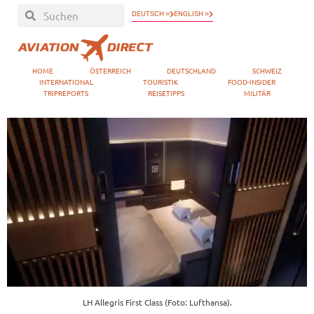
DEUTSCH »
ENGLISH »
HOME
ÖSTERREICH
DEUTSCHLAND
SCHWEIZ
INTERNATIONAL
TOURISTIK
FOOD-INSIDER
TRIPREPORTS
REISETIPPS
MILITÄR
LH Allegris First Class (Foto: Lufthansa).