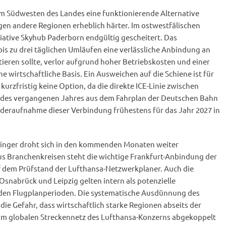
 Südwesten des Landes eine funktionierende Alternative
ungen andere Regionen erheblich härter. Im ostwestfälischen
itiative Skyhub Paderborn endgültig gescheitert. Das
 bis zu drei täglichen Umläufen eine verlässliche Anbindung an
eren sollte, verlor aufgrund hoher Betriebskosten und einer
 wirtschaftliche Basis. Ein Ausweichen auf die Schiene ist für
 kurzfristig keine Option, da die direkte ICE-Linie zwischen
des vergangenen Jahres aus dem Fahrplan der Deutschen Bahn
deraufnahme dieser Verbindung frühestens für das Jahr 2027 in
ringer droht sich in den kommenden Monaten weiter
s Branchenkreisen steht die wichtige Frankfurt-Anbindung der
 dem Prüfstand der Lufthansa-Netzwerkplaner. Auch die
snabrück und Leipzig gelten intern als potenzielle
den Flugplanperioden. Die systematische Ausdünnung des
die Gefahr, dass wirtschaftlich starke Regionen abseits der
om globalen Streckennetz des Lufthansa-Konzerns abgekoppelt