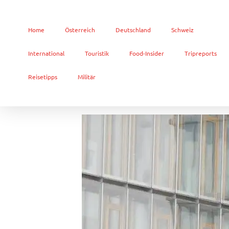
Home
Österreich
Deutschland
Schweiz
International
Touristik
Food-Insider
Tripreports
Reisetipps
Militär