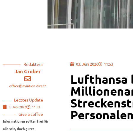
Redakteur
03. Juni 2026
11:53
Jan Gruber
Lufthansa 
office@aviation.direct
Millionena
Streckenst
Letztes Update
3. Juni 2026
11:53
Personale
Give a coffee
Informationen sollten frei für
alle sein, doch guter