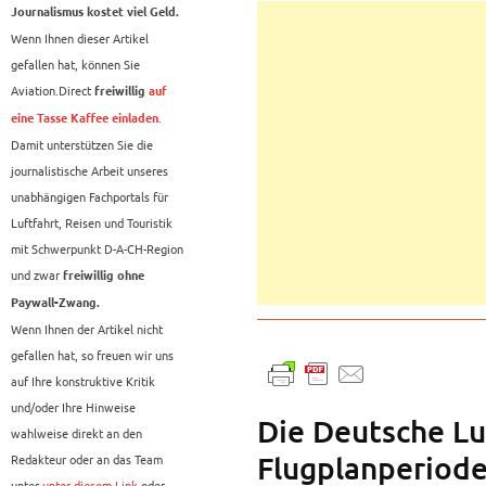
Journalismus kostet viel Geld.
Wenn Ihnen dieser Artikel
gefallen hat, können Sie
Aviation.Direct
freiwillig
auf
.
eine Tasse Kaffee einladen
Damit unterstützen Sie die
journalistische Arbeit unseres
unabhängigen Fachportals für
Luftfahrt, Reisen und Touristik
mit Schwerpunkt D-A-CH-Region
und zwar
freiwillig ohne
Paywall-Zwang.
Wenn Ihnen der Artikel nicht
gefallen hat, so freuen wir uns
auf Ihre konstruktive Kritik
und/oder Ihre Hinweise
Die Deutsche Lu
wahlweise direkt an den
Flugplanperiode
Redakteur oder an das Team
unter
unter diesem Link
oder