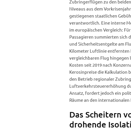
Zubringerflügen zu den beiden
Niveaus aus dem Vorkrisenjahr 
gestiegenen staatlichen Gebü
verantwortlich. Eine interne M
im europäischen Vergleich: Fü
Passagieren summierten sich d
und Sicherheitsentgelte am Flu
Kilometer Luftlinie entfernten
vergleichbaren Flug hingegen l
Kosten seit 2019 nach Konzern
Kerosinpreise die Kalkulation b
den Betrieb regionaler Zubrin
Luftverkehrsteuererhöhung dur
Ansatz, fordert jedoch ein po
Räume an den internationalen 
Das Scheitern v
drohende Isolat