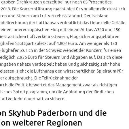
 großen Drehkreuzen derzeit bei nur noch 65 Prozent des
2019. Die Konzernführung macht hierfür vor allem die drastisch
hren und Steuern am Luftverkehrsstandort Deutschland
odellrechnung der Lufthansa verdeutlicht das finanzielle Gefälle
r einen innereuropäischen Flug mit einem Airbus A320 und 150
ie staatlichen Luftverkehrssteuern, Flugsicherungsgebühren
ghafen Stuttgart zuletzt auf 4.802 Euro. Am weniger als 150
 Flughafen Zürich in der Schweiz wendet der Konzern für einen
ediglich 2.956 Euro für Steuern und Abgaben auf. Da sich diese
angaben nahezu verdoppelt haben und gleichzeitig sehr hohe
elasten, sieht die Lufthansa den wirtschaftlichen Spielraum für
ger aufgebraucht. Die Teilrücknahme der
ch die Politik bewertet das Management zwar als richtigen
litisches Sofortprogramm, um die Anbindung der ländlichen
Luftverkehr dauerhaft zu sichern.
on Skyhub Paderborn und die
ion weiterer Regionen