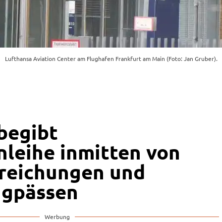
Lufthansa Aviation Center am Flughafen Frankfurt am Main (Foto: Jan Gruber).
begibt
nleihe inmitten von
reichungen und
ngpässen
Werbung