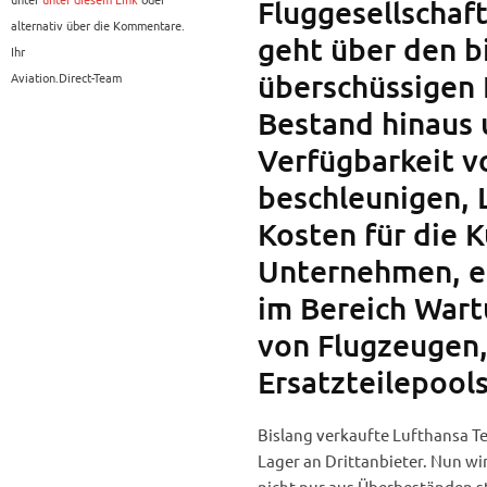
Fluggesellschaft
alternativ über die Kommentare.
geht über den b
Ihr
überschüssigen 
Aviation.Direct-Team
Bestand hinaus u
Verfügbarkeit 
beschleunigen, 
Kosten für die 
Unternehmen, ei
im Bereich Wart
von Flugzeugen,
Ersatzteilepool
Bislang verkaufte Lufthansa T
Lager an Drittanbieter. Nun wi
nicht nur aus Überbeständen 