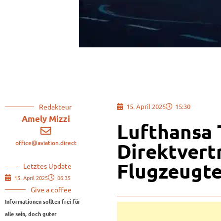
Redakteur
15. April 2025
15:30
Amely Mizzi
Lufthansa 
office@aviation.direct
Direktvert
Flugzeugte
Letztes Update
15. April 2025
06:35
Give a coffee
Informationen sollten frei für
alle sein, doch guter