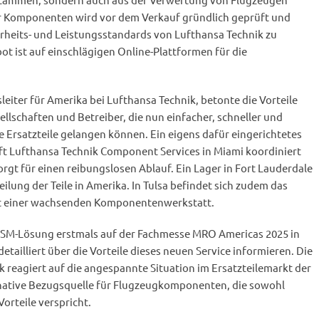
 Komponenten wird vor dem Verkauf gründlich geprüft und
herheits- und Leistungsstandards von Lufthansa Technik zu
t ist auf einschlägigen Online-Plattformen für die
leiter für Amerika bei Lufthansa Technik, betonte die Vorteile
ellschaften und Betreiber, die nun einfacher, schneller und
te Ersatzteile gelangen können. Ein eigens dafür eingerichtetes
ft Lufthansa Technik Component Services in Miami koordiniert
gt für einen reibungslosen Ablauf. Ein Lager in Fort Lauderdale
eilung der Teile in Amerika. In Tulsa befindet sich zudem das
t einer wachsenden Komponentenwerkstatt.
USM-Lösung erstmals auf der Fachmesse MRO Americas 2025 in
etailliert über die Vorteile dieses neuen Service informieren. Die
ik reagiert auf die angespannte Situation im Ersatzteilemarkt der
ernative Bezugsquelle für Flugzeugkomponenten, die sowohl
Vorteile verspricht.