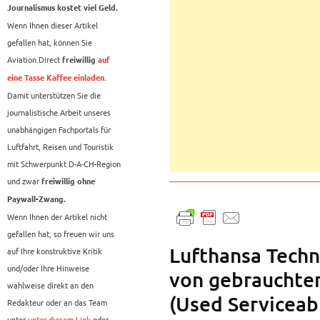
Journalismus kostet viel Geld.
Wenn Ihnen dieser Artikel
gefallen hat, können Sie
Aviation.Direct
freiwillig
auf
.
eine Tasse Kaffee einladen
Damit unterstützen Sie die
journalistische Arbeit unseres
unabhängigen Fachportals für
Luftfahrt, Reisen und Touristik
mit Schwerpunkt D-A-CH-Region
und zwar
freiwillig ohne
Paywall-Zwang.
Wenn Ihnen der Artikel nicht
gefallen hat, so freuen wir uns
Lufthansa Techn
auf Ihre konstruktive Kritik
und/oder Ihre Hinweise
von gebrauchten
wahlweise direkt an den
(Used Serviceab
Redakteur oder an das Team
unter
unter diesem Link
oder