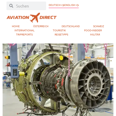
DEUTSCH »
ENGLISH »
HOME
ÖSTERREICH
DEUTSCHLAND
SCHWEIZ
INTERNATIONAL
TOURISTIK
FOOD-INSIDER
TRIPREPORTS
REISETIPPS
MILITÄR