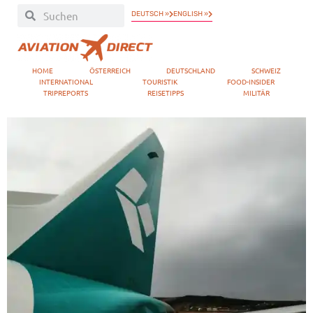
DEUTSCH »
ENGLISH »
HOME
ÖSTERREICH
DEUTSCHLAND
SCHWEIZ
INTERNATIONAL
TOURISTIK
FOOD-INSIDER
TRIPREPORTS
REISETIPPS
MILITÄR