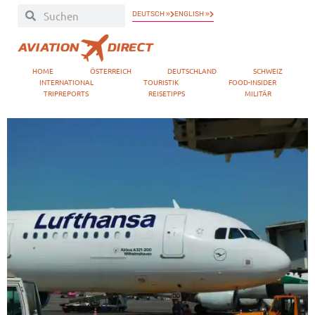
DEUTSCH »
ENGLISH »
HOME
ÖSTERREICH
DEUTSCHLAND
SCHWEIZ
INTERNATIONAL
TOURISTIK
FOOD-INSIDER
TRIPREPORTS
REISETIPPS
MILITÄR